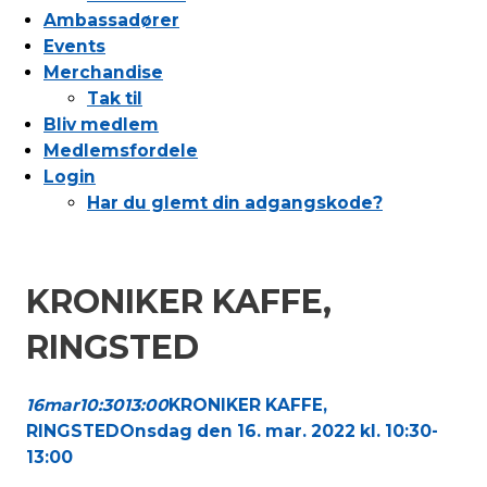
Ambassadører
Events
Merchandise
Tak til
Bliv medlem
Medlemsfordele
Login
Har du glemt din adgangskode?
KRONIKER KAFFE,
RINGSTED
16
mar
10:30
13:00
KRONIKER KAFFE,
RINGSTED
Onsdag den 16. mar. 2022 kl. 10:30-
13:00