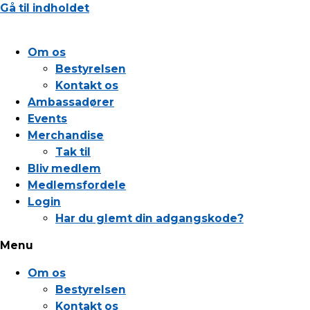
Gå til indholdet
Om os
Bestyrelsen
Kontakt os
Ambassadører
Events
Merchandise
Tak til
Bliv medlem
Medlemsfordele
Login
Har du glemt din adgangskode?
Menu
Om os
Bestyrelsen
Kontakt os