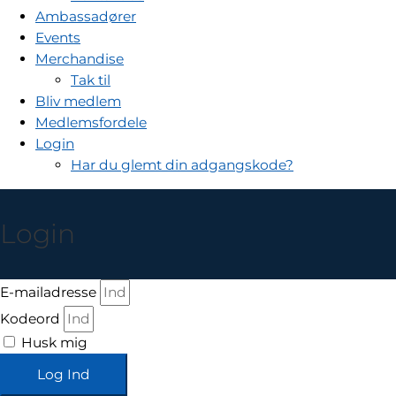
Ambassadører
Events
Merchandise
Tak til
Bliv medlem
Medlemsfordele
Login
Har du glemt din adgangskode?
Login
E-mailadresse
Kodeord
Husk mig
Log Ind