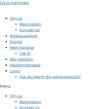
Gå til indholdet
Om os
Bestyrelsen
Kontakt os
Ambassadører
Events
Merchandise
Tak til
Bliv medlem
Medlemsfordele
Login
Har du glemt din adgangskode?
Menu
Om os
Bestyrelsen
Kontakt os