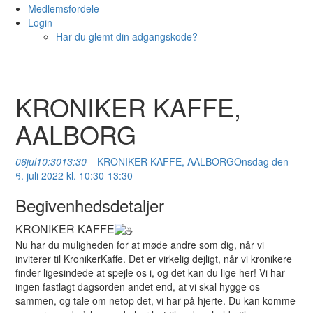
Medlemsfordele
Login
Har du glemt din adgangskode?
KRONIKER KAFFE,
AALBORG
06
jul
10:30
13:30
KRONIKER KAFFE, AALBORG
Onsdag den
6. juli 2022 kl. 10:30-13:30
Begivenhedsdetaljer
KRONIKER KAFFE
️
Nu har du muligheden for at møde andre som dig, når vi
inviterer til KronikerKaffe. Det er virkelig dejligt, når vi kronikere
finder ligesindede at spejle os i, og det kan du lige her! Vi har
ingen fastlagt dagsorden andet end, at vi skal hygge os
sammen, og tale om netop det, vi har på hjerte. Du kan komme