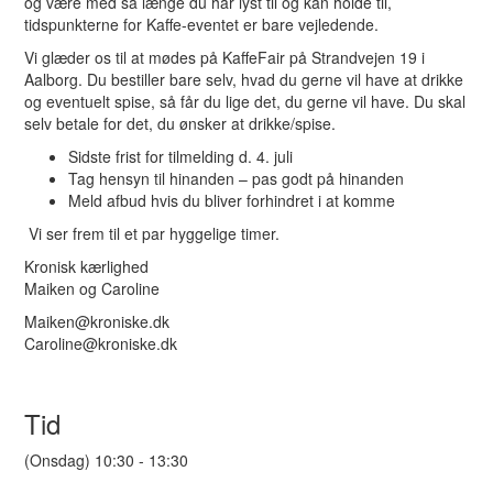
og være med så længe du har lyst til og kan holde til,
tidspunkterne for Kaffe-eventet er bare vejledende.
Vi glæder os til at mødes på KaffeFair på Strandvejen 19 i
Aalborg. Du bestiller bare selv, hvad du gerne vil have at drikke
og eventuelt spise, så får du lige det, du gerne vil have. Du skal
selv betale for det, du ønsker at drikke/spise.
Sidste frist for tilmelding d. 4. juli
Tag hensyn til hinanden – pas godt på hinanden
Meld afbud hvis du bliver forhindret i at komme
Vi ser frem til et par hyggelige timer.
Kronisk kærlighed
Maiken og Caroline
Maiken@kroniske.dk
Caroline@kroniske.dk
Tid
(Onsdag) 10:30 - 13:30