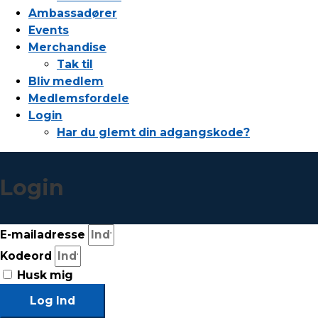
Ambassadører
Events
Merchandise
Tak til
Bliv medlem
Medlemsfordele
Login
Har du glemt din adgangskode?
Login
E-mailadresse
Kodeord
Husk mig
Log Ind