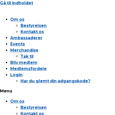
Gå til indholdet
Om os
Bestyrelsen
Kontakt os
Ambassadører
Events
Merchandise
Tak til
Bliv medlem
Medlemsfordele
Login
Har du glemt din adgangskode?
Menu
Om os
Bestyrelsen
Kontakt os