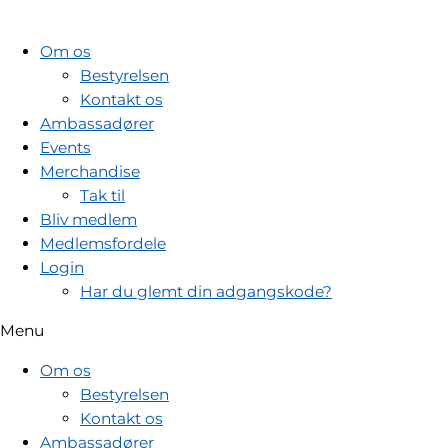
Gå
til
Om os
indholdet
Bestyrelsen
Kontakt os
Ambassadører
Events
Merchandise
Tak til
Bliv medlem
Medlemsfordele
Login
Har du glemt din adgangskode?
Menu
Om os
Bestyrelsen
Kontakt os
Ambassadører