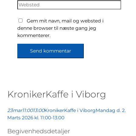
mail*
Websted
Gem mit navn, mail og websted i
denne browser til næste gang jeg
kommenterer.
KronikerKaffe i Viborg
23
mar
11:00
13:00
KronikerKaffe i Viborg
Mandag d. 2.
Marts 2026 kl. 11:00-13:00
Begivenhedsdetaljer