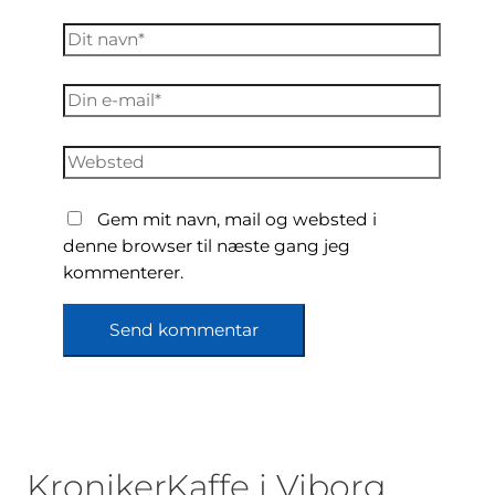
Dit
navn*
Din
e-
mail*
Websted
Gem mit navn, mail og websted i
denne browser til næste gang jeg
kommenterer.
KronikerKaffe i Viborg