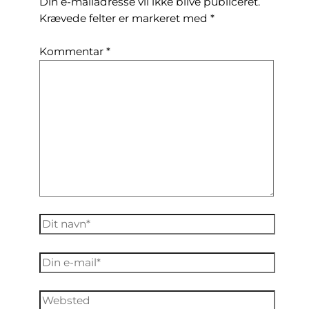
Din e-mailadresse vil ikke blive publiceret.
Krævede felter er markeret med
*
Kommentar
*
Dit
navn*
Din
e-
mail*
Websted