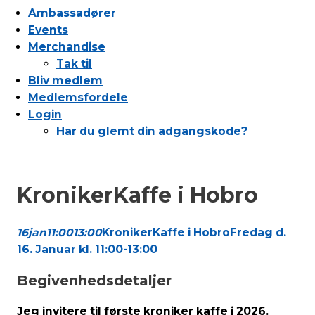
Ambassadører
Events
Merchandise
Tak til
Bliv medlem
Medlemsfordele
Login
Har du glemt din adgangskode?
KronikerKaffe i Hobro
16
jan
11:00
13:00
KronikerKaffe i Hobro
Fredag d.
16. Januar kl. 11:00-13:00
Begivenhedsdetaljer
Jeg invitere til første kroniker kaffe i 2026.