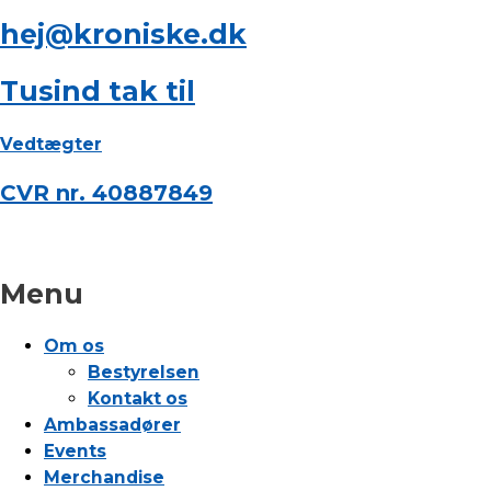
hej@kroniske.dk
Tusind tak til
Vedtægter
CVR nr. 40887849
Menu
Om os
Bestyrelsen
Kontakt os
Ambassadører
Events
Merchandise