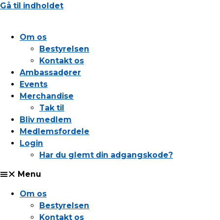
Gå til indholdet
Om os
Bestyrelsen
Kontakt os
Ambassadører
Events
Merchandise
Tak til
Bliv medlem
Medlemsfordele
Login
Har du glemt din adgangskode?
Menu
Om os
Bestyrelsen
Kontakt os