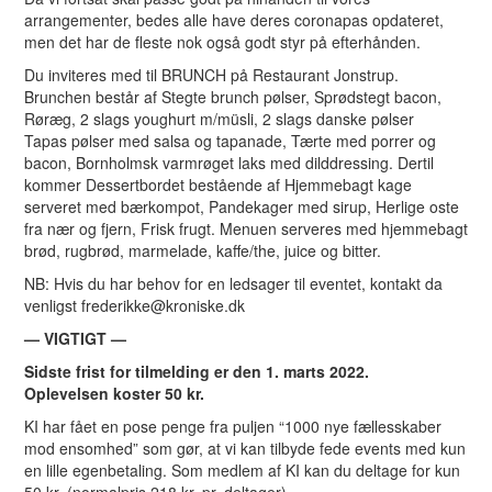
arrangementer, bedes alle have deres coronapas opdateret,
men det har de fleste nok også godt styr på efterhånden.
Du inviteres med til
BRUNCH på Restaurant Jonstrup.
Brunchen består af
Stegte brunch pølser, Sprødstegt bacon,
Røræg, 2 slags youghurt m/müsli, 2 slags danske pølser
Tapas pølser med salsa og tapanade, Tærte med porrer og
bacon, Bornholmsk varmrøget laks med dilddressing. Dertil
kommer Dessertbordet bestående af Hjemmebagt kage
serveret med bærkompot, Pandekager med sirup, Herlige oste
fra nær og fjern, Frisk frugt. Menuen serveres med hjemmebagt
brød, rugbrød, marmelade, kaffe/the, juice og bitter.
NB: Hvis du har behov for en ledsager til eventet, kontakt da
venligst frederikke@kroniske.dk
— VIGTIGT —
Sidste frist for tilmelding er den 1. marts
2022.
Oplevelsen koster 50 kr.
KI har fået en pose penge fra puljen “1000 nye fællesskaber
mod ensomhed” som gør, at vi kan tilbyde fede events med kun
en lille egenbetaling.
Som medlem af KI kan du deltage for kun