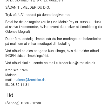
50 kr. (normalpris 218 kr. pr. deltager)
SÅDAN TILMELDER DU DIG:
Tryk på “JA” nederst på denne begivenhed.
Betal for din deltagelse (50 kr.) via MobilePay nr. 998830. Husk
at skrive i kommentar, hvilket event du ønsker at tilmelde dig (fx
Odense biograf)
Du er først endelig tilmeldt når du har modtaget en bekræftelse
på mail, om at vi har modtaget din betaling.
Ved afbud betales pengene kun tilbage, hvis du melder afbud
INDEN sidste tilmeldingsfrist.
Ved afbud skal du sende en mail til frederikke@kroniske.dk.
Kroniske Kram
Malene
mail:
malene@kroniske.dk
tlf.: 28 32 14 31
Tid
(Søndag) 10:30 - 12:30