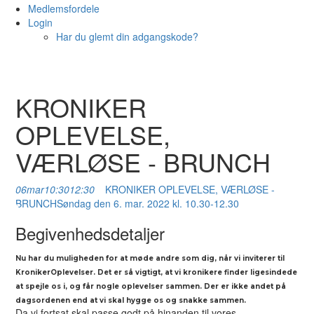
Medlemsfordele
Login
Har du glemt din adgangskode?
KRONIKER
OPLEVELSE,
VÆRLØSE - BRUNCH
06
mar
10:30
12:30
KRONIKER OPLEVELSE, VÆRLØSE -
BRUNCH
Søndag den 6. mar. 2022 kl. 10.30-12.30
Begivenhedsdetaljer
Nu har du muligheden for at møde andre som dig, når vi inviterer til
KronikerOplevelser. Det er så vigtigt, at vi kronikere finder ligesindede
at spejle os i, og får nogle oplevelser sammen. Der er ikke andet på
dagsordenen end at vi skal hygge os og snakke sammen.
Da vi fortsat skal passe godt på hinanden til vores