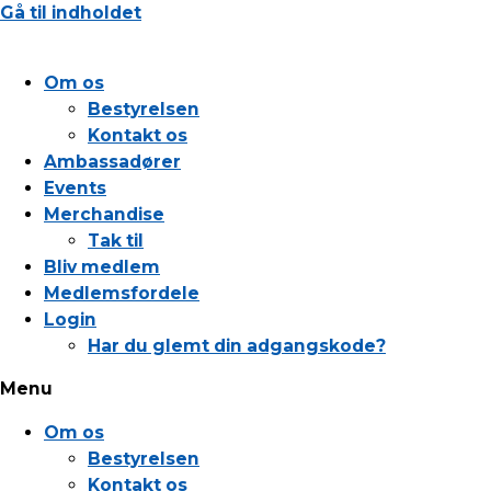
Gå til indholdet
Om os
Bestyrelsen
Kontakt os
Ambassadører
Events
Merchandise
Tak til
Bliv medlem
Medlemsfordele
Login
Har du glemt din adgangskode?
Menu
Om os
Bestyrelsen
Kontakt os