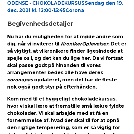
ODENSE - CHOKOLADEKURSUS
Søndag den 19.
dec. 2021 kl. 12:00-15:45
Corona
Begivenhedsdetaljer
Nu har du muligheden for at møde andre som
dig, når vi inviterer til
KronikerOplevelser.
Det er
så vigtigt, at vi kronikere finder ligesindede at
spejle os i, og det kan du lige her. Da vi fortsat
skal passe godt på hinanden til vores
arrangementer bedes alle have deres
coronapas
opdateret, men det har de fleste
nok også godt styr på efterhånden.
Kom med til et hyggeligt chokoladekursus,
hvor vi skal lære at fremstille små lækre fyldte
chokolader. Vi skal arbejde med at få en
fornemmelse af, hvad der skal til for at opnå
den rigtige temperering, som er så vigtig for