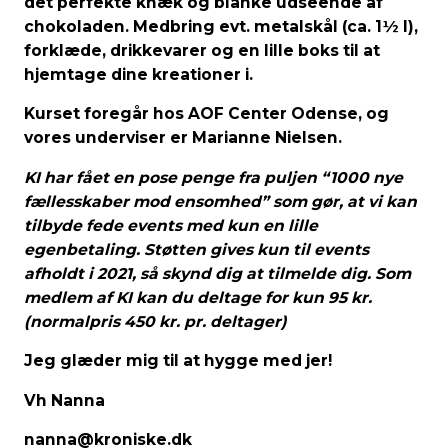
det perfekte knæk og blanke udseende af
chokoladen. Medbring evt. metalskål (ca. 1½ l),
forklæde, drikkevarer og en lille boks til at
hjemtage dine kreationer i.
Kurset foregår hos AOF Center Odense, og
vores underviser er Marianne Nielsen.
KI har fået en pose penge fra puljen “1000 nye
fællesskaber mod ensomhed” som gør, at vi kan
tilbyde fede events med kun en lille
egenbetaling. Støtten gives kun til events
afholdt i 2021, så skynd dig at tilmelde dig.
Som
medlem af KI kan du deltage for kun 95 kr.
(normalpris 450 kr. pr. deltager)
Jeg glæder mig til at hygge med jer!
Vh Nanna
nanna@kroniske.dk