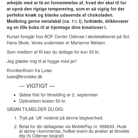
arbejde med at få en fornemmelse af, hvad der skal til for
at opnå den rigtige temperering, som er så vigtig for det
perfekte knæk og blanke udseende af chokoladen.
Medbring gerne metalskål (ca. 1½ l), forklæde, drikkevarer
og en lille boks til at hjemtage dine kreationer i.
Kurset foregår hos AOF Center Odense i skolekøkkenet på Sct.
Hans Skole. Vores underviser er Marianne Nielsen.
Som medlem af KI kan du deltage for kun 50 kr.
Jeg glæder mig til at hygge med jer!
KronikerKram fra Luise
luise@kroniske.dk
— VIGTIGT —
Sidste frist for tilmelding er 2. september
Oplevelsen koster 50 kr.
SÅDAN TILMELDER DU DIG:
Tryk på “JA” nederst på denne begivenhed.
Betal for din deltagelse via MobilePay nr. 998830. Husk
at skrive i kommentar, hvilket event du ønsker at tilmelde
dig (fx Odense biograf)