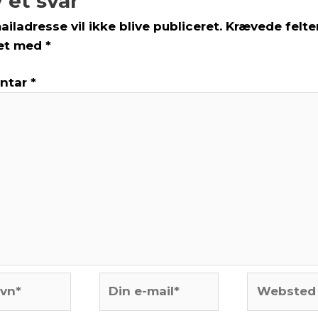
 et svar
ailadresse vil ikke blive publiceret.
Krævede felter
et med
*
ntar
*
Din
Websted
e-