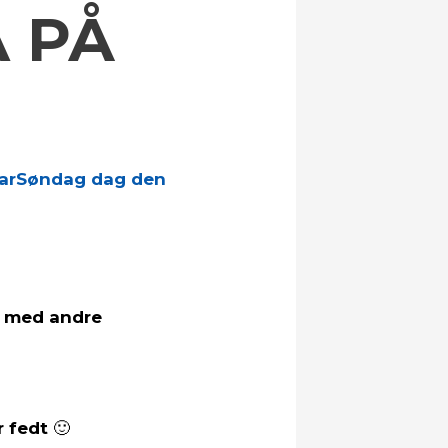
 PÅ
ar
Søndag dag den
ab med andre
 fedt 🙂