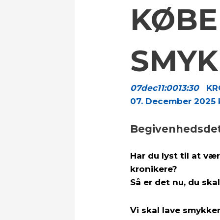
KØBE
SMYK
07
dec
11:00
13:30
KR
07. December 2025 kl
Begivenhedsdet
Har du lyst til at v
kronikere?
Så er det nu, du ska
Vi skal lave smykker