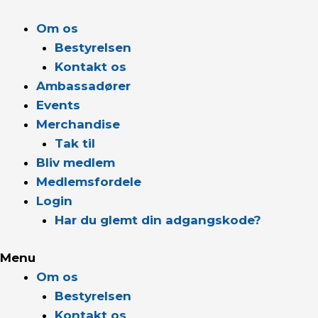
Gå
til
Om os
indholdet
Bestyrelsen
Kontakt os
Ambassadører
Events
Merchandise
Tak til
Bliv medlem
Medlemsfordele
Login
Har du glemt din adgangskode?
Menu
Om os
Bestyrelsen
Kontakt os