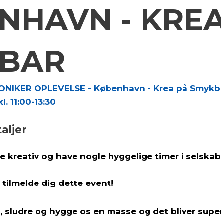
NHAVN - KREA
BAR
ONIKER OPLEVELSE - København - Krea på Smykb
. 11:00-13:30
aljer
ære kreativ og have nogle hyggelige timer i selsk
l tilmelde dig dette event!
, sludre og hygge os en masse og det bliver super