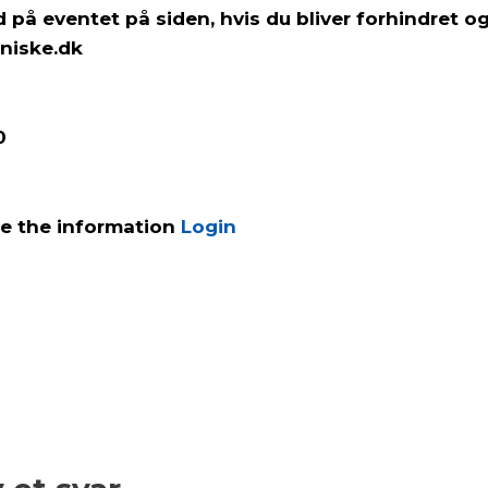
på eventet på siden, hvis du bliver forhindret og
niske.dk
0
ee the information
Login