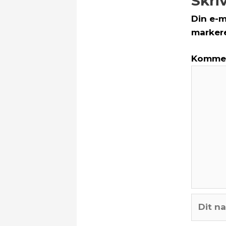
Skriv
Din e-m
marker
Komme
Dit
navn*