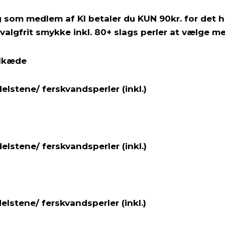
g som medlem af KI betaler du KUN 90kr. for det h
 valgfrit smykke inkl. 80+ slags perler at vælge m
elkæde
delstene/ ferskvandsperler (inkl.)
delstene/ ferskvandsperler (inkl.)
delstene/ ferskvandsperler (inkl.)