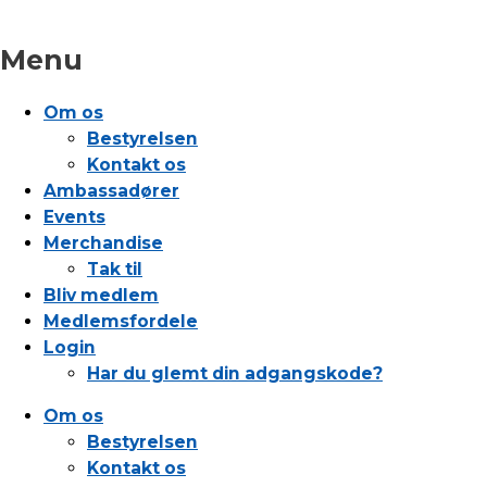
Menu
Om os
Bestyrelsen
Kontakt os
Ambassadører
Events
Merchandise
Tak til
Bliv medlem
Medlemsfordele
Login
Har du glemt din adgangskode?
Om os
Bestyrelsen
Kontakt os