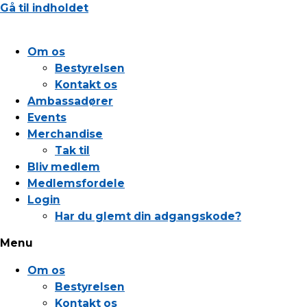
Gå til indholdet
Om os
Bestyrelsen
Kontakt os
Ambassadører
Events
Merchandise
Tak til
Bliv medlem
Medlemsfordele
Login
Har du glemt din adgangskode?
Menu
Om os
Bestyrelsen
Kontakt os