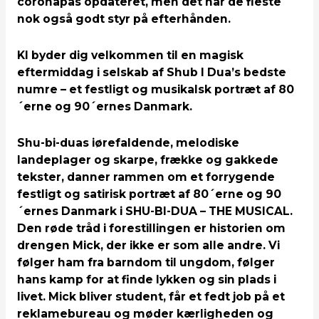
coronapas opdateret, men det har de fleste
nok også godt styr på efterhånden.
KI byder dig velkommen til en magisk
eftermiddag i selskab af Shub I Dua’s bedste
numre – et festligt og musikalsk portræt af 80
´erne og 90´ernes Danmark.
Shu-bi-duas iørefaldende, melodiske
landeplager og skarpe, frække og gakkede
tekster, danner rammen om et forrygende
festligt og satirisk portræt af 80´erne og 90
´ernes Danmark i SHU-BI-DUA – THE MUSICAL.
Den røde tråd i forestillingen er historien om
drengen Mick, der ikke er som alle andre. Vi
følger ham fra barndom til ungdom, følger
hans kamp for at finde lykken og sin plads i
livet. Mick bliver student, får et fedt job på et
reklamebureau og møder kærligheden og