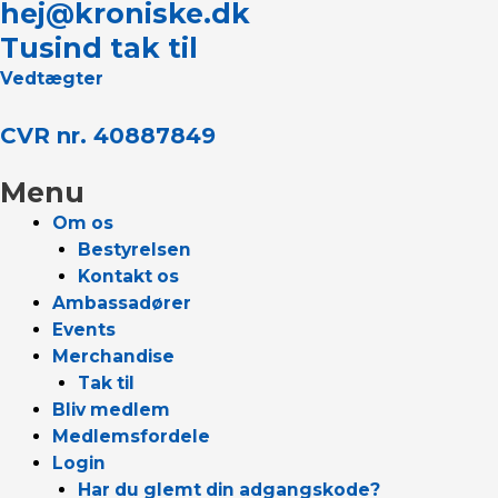
hej@kroniske.dk
Tusind tak til
Vedtægter
CVR nr. 40887849
Menu
Om os
Bestyrelsen
Kontakt os
Ambassadører
Events
Merchandise
Tak til
Bliv medlem
Medlemsfordele
Login
Har du glemt din adgangskode?