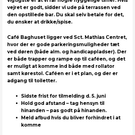
vigtigste er at vi får nogle hyggelige timer. Hvis
vejret er godt, sidder vi ude på terrassen ved
den opstillede bar. Du skal selv betale for det,
du ønsker at drikke/spise.
Café Baghuset ligger ved Sct. Mathias Centret,
hvor der er gode parkeringsmuligheder tæt
ved døren (både alm. og handicappladser). Der
er både trapper og rampe op til caféen, og det
er muligt at komme ind både med rollator
samt kørestol. Caféen er i et plan, og der er
adgang til toiletter.
Sidste frist for tilmelding d. 5. juni
Hold god afstand – tag hensyn til
hinanden – pas godt på hinanden.
Meld afbud hvis du bliver forhindret i at
komme