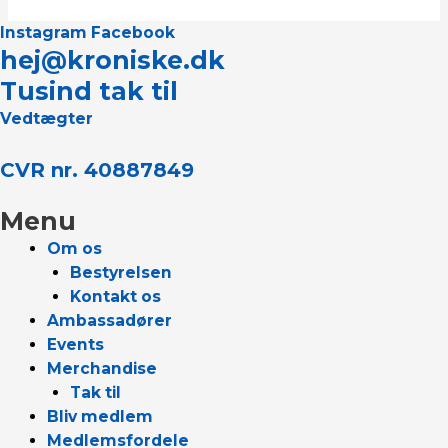
Instagram
Facebook
hej@kroniske.dk
Tusind tak til
Vedtægter
CVR nr. 40887849
Menu
Om os
Bestyrelsen
Kontakt os
Ambassadører
Events
Merchandise
Tak til
Bliv medlem
Medlemsfordele