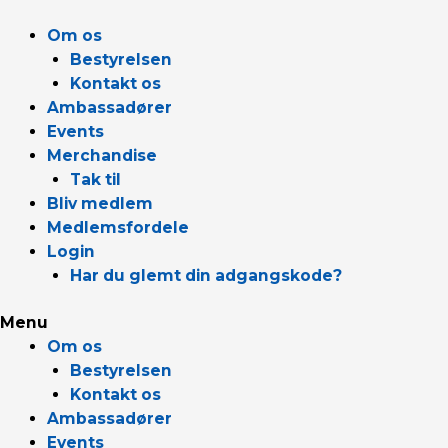
Gå
til
Om os
indholdet
Bestyrelsen
Kontakt os
Ambassadører
Events
Merchandise
Tak til
Bliv medlem
Medlemsfordele
Login
Har du glemt din adgangskode?
Menu
Om os
Bestyrelsen
Kontakt os
Ambassadører
Events