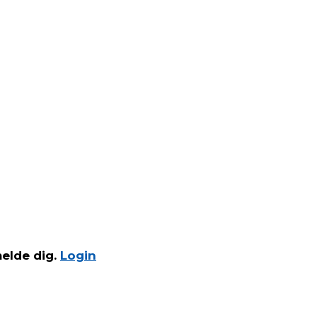
r mob. 42617824
melde dig.
Login