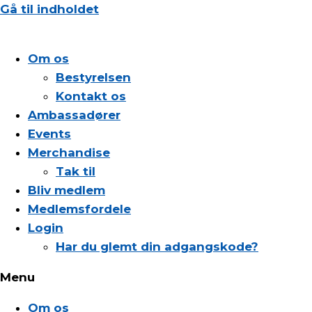
Gå til indholdet
Om os
Bestyrelsen
Kontakt os
Ambassadører
Events
Merchandise
Tak til
Bliv medlem
Medlemsfordele
Login
Har du glemt din adgangskode?
Menu
Om os