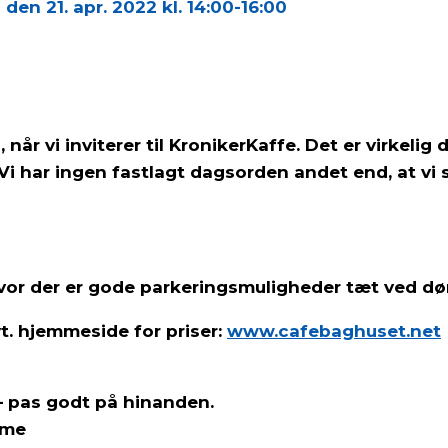
den 21. apr. 2022 kl. 14:00-16:00
 vi inviterer til KronikerKaffe. Det er virkelig de
r! Vi har ingen fastlagt dagsorden andet end, at 
hvor der er gode parkeringsmuligheder tæt ved dø
vt. hjemmeside for priser:
www.cafebaghuset.net
– pas godt på hinanden.
t komme