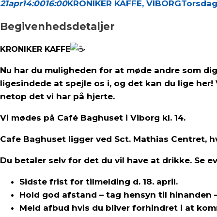
21
apr
14:00
16:00
KRONIKER KAFFE, VIBORG
Torsdag 
Begivenhedsdetaljer
KRONIKER KAFFE
️
Nu har du muligheden for at møde andre som dig, når
ligesindede at spejle os i, og det kan du lige he
netop det vi har på hjerte.
Vi mødes på Café Baghuset i Viborg kl. 14.
Cafe Baghuset ligger ved Sct. Mathias Centret, 
Du betaler selv for det du vil have at drikke. Se e
Sidste frist for tilmelding d. 18. april.
Hold god afstand – tag hensyn til hinanden 
Meld afbud hvis du bliver forhindret i a