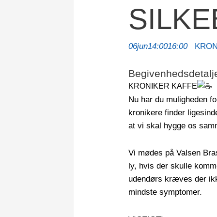
SILK
06
jun
14:00
16:00
KRONI
Begivenhedsdetalj
KRONIKER KAFFE
️
Nu har du muligheden for 
kronikere finder ligesind
at vi skal hygge os samm
Vi mødes på Valsen Bras
ly, hvis der skulle komm
udendørs kræves der ik
mindste symptomer.