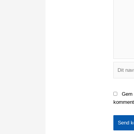
Dit
navn*
Gem m
kommente