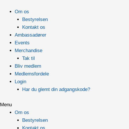
Gå
til
Om os
indholdet
Bestyrelsen
Kontakt os
Ambassadører
Events
Merchandise
Tak til
Bliv medlem
Medlemsfordele
Login
Har du glemt din adgangskode?
Menu
Om os
Bestyrelsen
Kontakt os