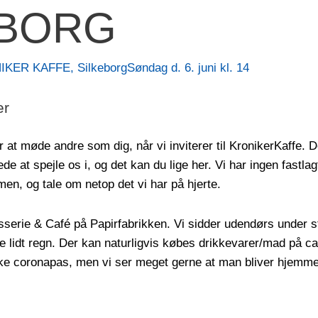
EBORG
KER KAFFE, Silkeborg
Søndag d. 6. juni kl. 14
er
at møde andre som dig, når vi inviterer til KronikerKaffe. Det
ede at spejle os i, og det kan du lige her. Vi har ingen fastl
en, og tale om netop det vi har på hjerte.
serie & Café på Papirfabrikken.
Vi sidder udendørs under st
e lidt regn. Der kan naturligvis købes drikkevarer/mad på ca
ke coronapas, men vi ser meget gerne at man bliver hjemme