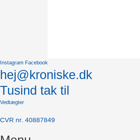
Instagram
Facebook
hej@kroniske.dk
Tusind tak til
Vedtægter
CVR nr. 40887849
Menu