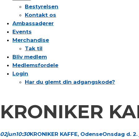
Bestyrelsen
Kontakt os
Ambassadører
Events
Merchandise
Tak til
Bliv medlem
Medlemsfordele
Login
Har du glemt din adgangskode?
KRONIKER KA
02
jun
10:30
KRONIKER KAFFE, Odense
Onsdag d. 2. j