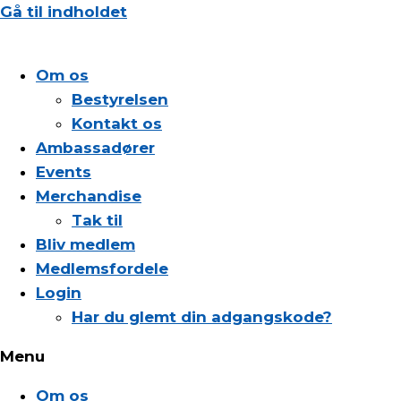
Gå til indholdet
Om os
Bestyrelsen
Kontakt os
Ambassadører
Events
Merchandise
Tak til
Bliv medlem
Medlemsfordele
Login
Har du glemt din adgangskode?
Menu
Om os