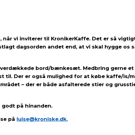
r vi inviterer til KronikerKaffe. Det er så vigtigt
 fastlagt dagsorden andet end, at vi skal hygge os
overdækkede bord/bænkesæt. Medbring gerne et t
t til. Der er også mulighed for at købe kaffe/is/m
i området – der er både asfalterede stier og grusstie
s godt på hinanden.
ise på
luise@kroniske.dk.