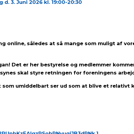
d. 3. Juni 2026 kl. 19:00-20:30
ling online, således at så mange som muligt af v
rgan! Det er her bestyrelse og medlemmer komme
nes skal styre retningen for foreningens arbejd
et som umiddelbart ser ud som at blive et relativt
62PUnbKzFAIgzRSobRNvugiJB3dPNk.1