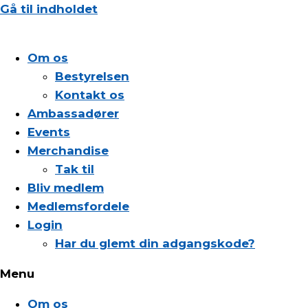
Gå til indholdet
Om os
Bestyrelsen
Kontakt os
Ambassadører
Events
Merchandise
Tak til
Bliv medlem
Medlemsfordele
Login
Har du glemt din adgangskode?
Menu
Om os