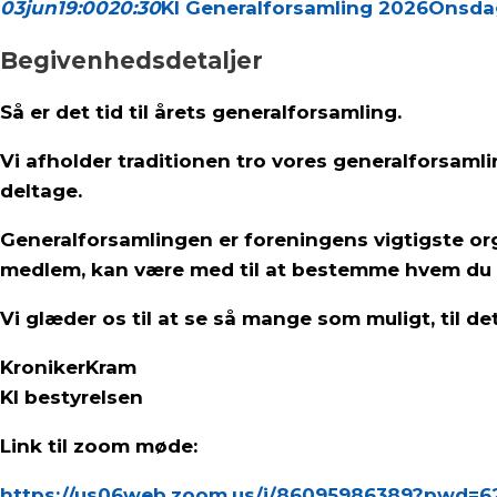
03
jun
19:00
20:30
KI Generalforsamling 2026
Onsdag 
Begivenhedsdetaljer
Så er det tid til årets generalforsamling.
Vi afholder traditionen tro vores generalforsam
deltage.
Generalforsamlingen er foreningens vigtigste o
medlem, kan være med til at bestemme hvem du sy
Vi glæder os til at se så mange som muligt, til d
KronikerKram
KI bestyrelsen
Link til zoom møde:
https://us06web.zoom.us/j/86095986389?pwd=