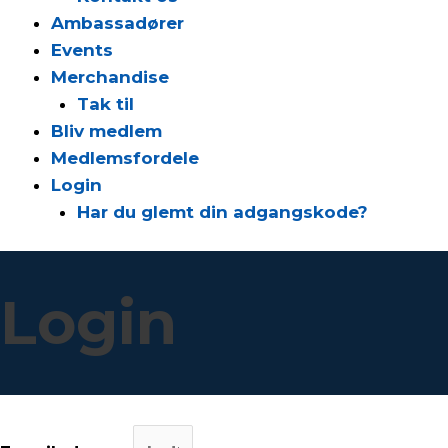
Ambassadører
Events
Merchandise
Tak til
Bliv medlem
Medlemsfordele
Login
Har du glemt din adgangskode?
Login