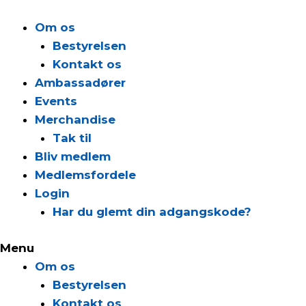
Gå
til
Om os
indholdet
Bestyrelsen
Kontakt os
Ambassadører
Events
Merchandise
Tak til
Bliv medlem
Medlemsfordele
Login
Har du glemt din adgangskode?
Menu
Om os
Bestyrelsen
Kontakt os