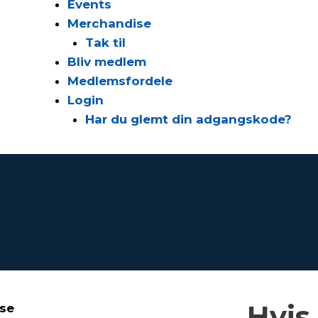
Events
Merchandise
Tak til
Bliv medlem
Medlemsfordele
Login
Har du glemt din adgangskode?
Hvis
sse