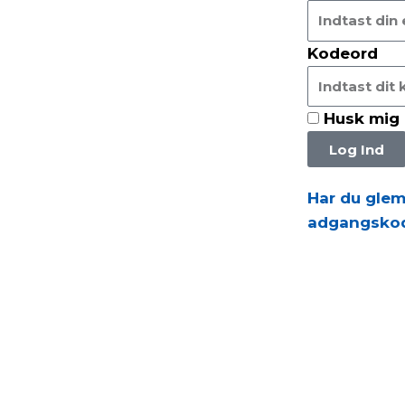
Kodeord
Husk mig
Log Ind
Har du glem
adgangsko