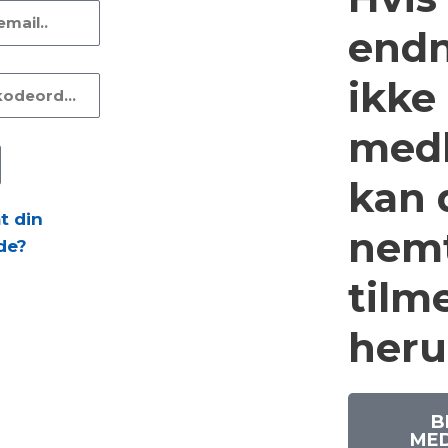
end
ikke
med
kan 
t din
nem
de?
tilm
heru
B
ME