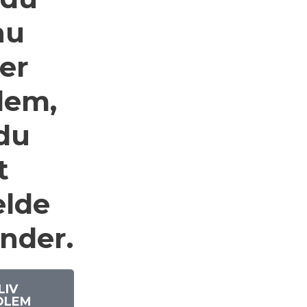
nu
 er
lem,
du
t
elde
nder.
LIV
DLEM